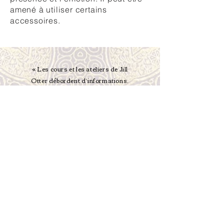
amené à utiliser certains
accessoires.
« Les cours et les ateliers de Jill
Otter débordent d’informations.
Excellente pédagogue, Jill donne
des explications très précises et
sait remarquer tous les petits
détails qui nous permettent de
progresser. Elle n’enseigne pas
seulement des chorégraphies ou de
la technique, mais nous amène à la
rencontre d’autres cultures. »
— Sonia Blouin,
collègue